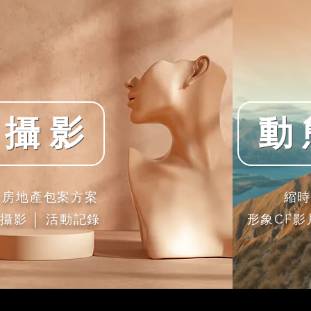
 攝 影
動 
 房地產包案方案
縮時
攝影 │ 活動記錄
形象CF影