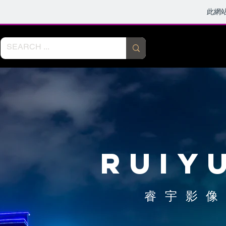
此網
RUIY
睿宇影